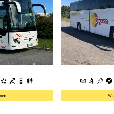
onen
Wei