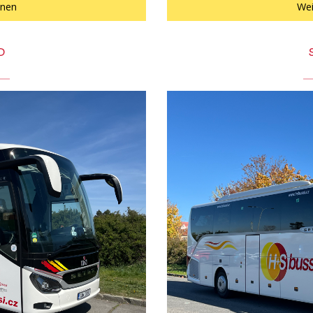
onen
Wei
D