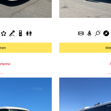
onen
Wei
rismo