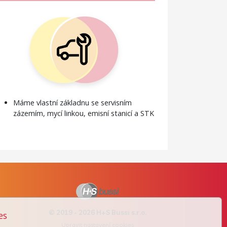
Máme vlastní základnu se servisním
zázemím, mycí linkou, emisní stanicí a STK
© 2019 - 2026 H+S Bussi s.r.o.
es
Upravit nastavení cookies