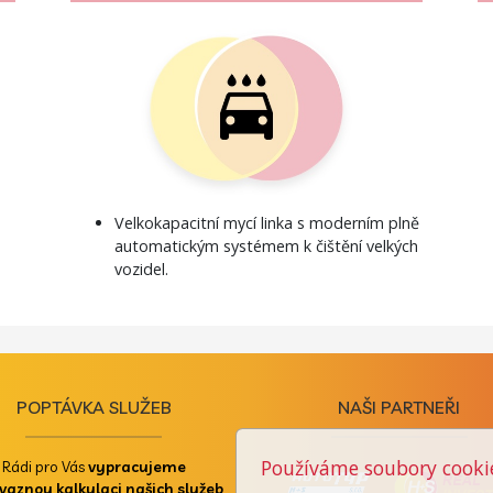
Velkokapacitní mycí linka s moderním plně
automatickým systémem k čištění velkých
vozidel.
POPTÁVKA SLUŽEB
NAŠI PARTNEŘI
Používáme soubory cooki
Rádi pro Vás
vypracujeme
vaznou kalkulaci našich služeb
.