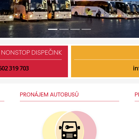
| NONSTOP DISPEČINK
602 319 703
in
PRONÁJEM AUTOBUSŮ
P