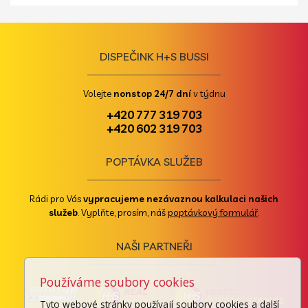
DISPEČINK H+S BUSSI
Volejte
nonstop 24/7 dní
v týdnu
+420 777 319 703
+420 602 319 703
POPTÁVKA SLUŽEB
Rádi pro Vás
vypracujeme nezávaznou kalkulaci našich
služeb
. Vyplňte, prosím, náš
poptávkový formulář
.
NAŠI PARTNEŘI
Používáme soubory cookies
Tyto webové stránky používají soubory cookies a další