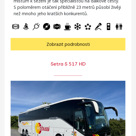
místům k sezení je tak specialistou na dálkové cesty.
S poloměrem otáčení přibližně 23 metrů působí živěji
než mnoho jeho kratších konkurentů.
Zobrazit podrobnosti
Setra S 517 HD