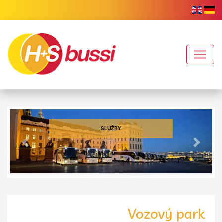
VOZOVÝ PARK
Předchozí
Další
Vozový park