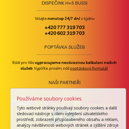
DISPEČINK H+S BUSSI
Volejte
nonstop 24/7 dní
v týdnu
+420 777 319 703
+420 602 319 703
POPTÁVKA SLUŽEB
Rádi pro Vás
vypracujeme nezávaznou kalkulaci našich
služeb
. Vyplňte, prosím, náš
poptávkový formulář
.
NAŠI PARTNEŘI
Používáme soubory cookies
Tyto webové stránky používají soubory cookies a další
sledovací nástroje s cílem vylepšení uživatelského
prostředí, zobrazení přizpůsobeného obsahu a reklam,
analýzy návštěvnosti webových stránek a zjištění zdroje