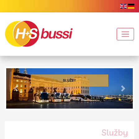
SLUŽBY
Předchozí
Další
Služby